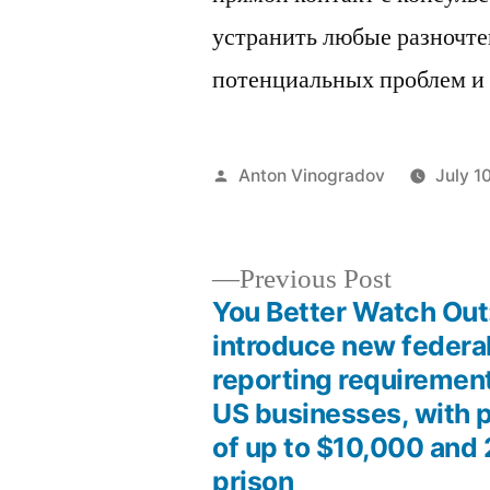
устранить любые разночте
потенциальных проблем и 
Posted
Anton Vinogradov
July 1
by
Previous
Previous Post
post:
You Better Watch Out
Post
introduce new federa
reporting requiremen
navigation
US businesses, with p
of up to $10,000 and 
prison