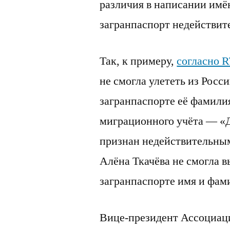
различия в написании имё
загранпаспорт недействит
Так, к примеру,
согласно 
не смогла улететь из Росси
загранпаспорте её фамилия
миграционного учёта — «Д
признан недействительным
Алёна Ткачёва не смогла вы
загранпаспорте имя и фами
Вице-президент Ассоциац