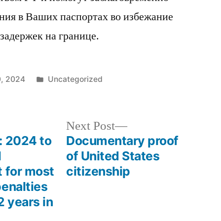
ния в Ваших паспортах во избежание
задержек на границе.
Posted
0, 2024
Uncategorized
in
Next
Next Post
post:
: 2024 to
Documentary proof
l
of United States
t for most
citizenship
enalties
2 years in