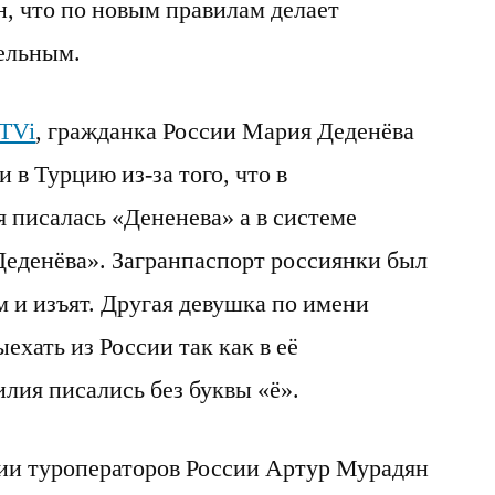
н, что по новым правилам делает
ельным.
RTVi
, гражданка России Мария Деденёва
и в Турцию из-за того, что в
 писалась «Дененева» а в системе
еденёва». Загранпаспорт россиянки был
 и изъят. Другая девушка по имени
ехать из России так как в её
лия писались без буквы «ё».
ии туроператоров России Артур Мурадян