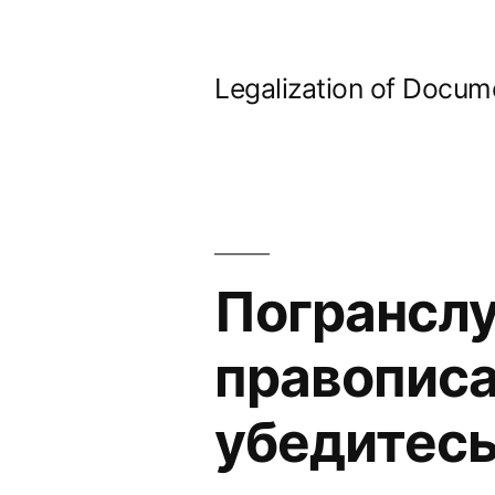
Skip
to
Legalization of Docum
content
Погранслу
правописа
убедитесь