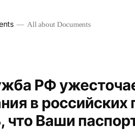
ents
All about Documents
жба РФ ужесточае
ния в российских 
, что Ваши паспор