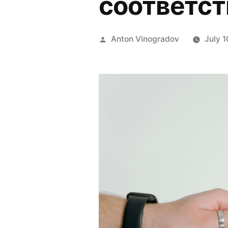
соответст
Posted
Anton Vinogradov
July 
by