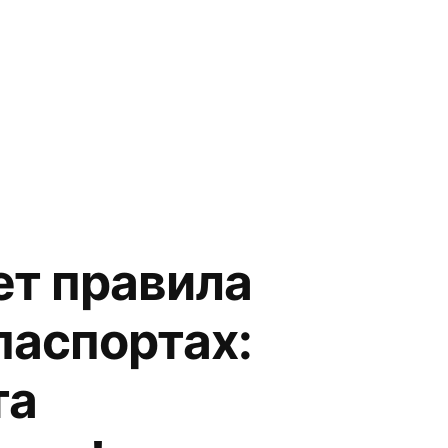
т правила
паспортах:
та